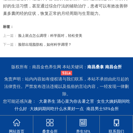
好的生活习惯，甚至通过综合疗法的辅助治疗，患者可以有效改善卵
巢多囊闭经的症状，恢复正常的月经周期与生育能力。
标签：
上一篇：
脸上斑点怎么调理：科学面对，轻松变美
下一篇：
脸部出现脂肪粒，如何科学调理？
版权所有：南昌金色养生网 本站关键词：
南昌桑拿
南昌会所
51La
免责声明：站内内容如有侵权请与我们联系，本站不承担由此引起的
法律责任。严禁发布违法违规以及低俗的言论内容，一经发现一律删
除。
您可能还感兴趣： ·
大暑养生 清心菜为你去暑之苦
·
女生大姨妈期间吃
什么好
·
大姨妈期间吃什么水果好一点
·
南昌男士SPA会所
网站首页
桑拿会所
养生SPA
联系我们