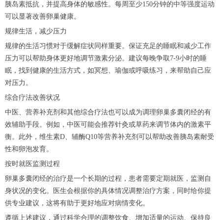
胰岛素抵抗，并提高身体的敏感性。每周至少150分钟的中等强度运动
可以显著改善卵巢健康。
规律生活，减少压力
规律的生活习惯对于缓解症状同样重要。保证充足的睡眠和减少工作
压力可以帮助身体更好地调节激素分泌。建议每晚争取7-9小时的睡
眠，找到健康的生活方式，如冥想、瑜伽或呼吸练习，来帮助自己应
对压力。
综合疗法改善状况
中医、营养补充剂和其他综合疗法也可以成为调理卵巢多囊闭经的有
效辅助手段。例如，中医可能会推荐针灸或草药来调节体内的激素平
衡。此外，维生素D、辅酶Q10等营养补充剂可以帮助改善胰岛素耐受
性和卵泡发育。
按时就医监测过程
卵巢多囊闭经的治疗是一个长期的过程，患者需要定期就医，监测自
身状况的变化。医生会根据你的具体情况调整治疗方案，同时给你提
供专业建议，这将有助于更好地应对病情变化。
遵循上述建议，通过科学合理的调整饮食、增加适量的运动、保持良