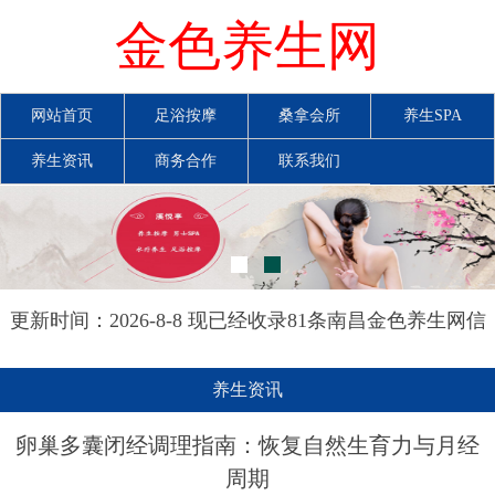
金色养生网
网站首页
足浴按摩
桑拿会所
养生SPA
养生资讯
商务合作
联系我们
更新时间：2026-8-8 现已经收录81条南昌金色养生网信
息
养生资讯
卵巢多囊闭经调理指南：恢复自然生育力与月经
周期