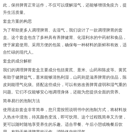
此，保持脾胃正常运作，不仅可以缓解湿气，还能够增强免疫力，提
升生活质量。
套盒方案的构思
为了帮助更多人调理脾胃、去湿气，我们设计了一款调理脾胃的套
盒。这个套盒包含了多种具有养脾健胃、化湿利水的中药材和食品，
便于家庭使用。采用方便的包装，确保每一种材料的新鲜和有效，适
合忙碌的现代人。
套盒的成分解析
我们的调理脾胃套盒主要成分包括黄芪、薏米、山药和陈皮等。黄芪
有助于健脾益气，薏米能够清热利湿，山药则是滋养脾胃的佳品，陈
皮则能理气化痰。搭配这些成分，可以有效改善脾胃虚弱和湿气重的
问题。它们不仅能够安心地调理身体，还能为您提供全面的营养。
简单易行的泡制方法
使用这款套盒非常简单，您只需按照说明书中的泡制方式，将材料放
入热水中浸泡，待其颜色变浅，即可饮用。这个过程既简单又方便，
更可以随时随地享受养生的乐趣。适合早餐、午后小憩或晚餐后饮
用，有助于推进脾胃的运作，消除体内的湿气。