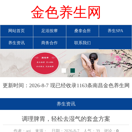
金色养生网
网站首页
足浴按摩
桑拿会所
养生SPA
养生资讯
商务合作
联系我们
更新时间：2026-8-7 现已经收录1163条南昌金色养生网
信息
养生资讯
调理脾胃，轻松去湿气的套盒方案
作者：aqi 来源： 日期：2026-8-7 人气：
39
评论：
0