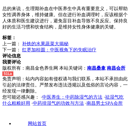
总的来说，生理期补血在中医养生中具有重要意义，可以帮助
女性调养身体，维持健康。但在进行补血调理时，应该根据个
人体质和医生建议进行，避免盲目补血导致不良反应。保持良
好的生活习惯和饮食结构，是维持女性身体健康的关键。
标签：
上一篇：
补铁的水果蔬菜大揭秘
下一篇：
红枣加桂圆：中医视角下的失眠治疗
评论信息
我要评论
版权所有：南昌金色养生网 本站关键词：
南昌桑拿
南昌会所
51La
免责声明：站内内容如有侵权请与我们联系，本站不承担由此
引起的法律责任。严禁发布违法违规以及低俗的言论内容，一
经发现一律删除。
您可能还感兴趣： ·
中医养生：中药除湿气的方法
·
祛湿气吃
什么粗粮好用
·
中药排湿气的功效与方法
·
南昌男士SPA会所
网站首页