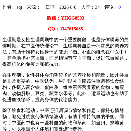
作者：aqi 来源： 日期：2026-8-6 人气：
34
评论：
0
微信：YHGG8583
QQ：3347615065
生理期是女性生理周期中的一个重要阶段，也是身体调养的关
键时期。在中医传统理论中，生理期补血是一种常见的调养方
法，有助于维持女性身体的健康平衡。补血的概念在中医中并
非简单地指补充血液，而是指调节气血平衡，促进气血畅通，
提高机体的免疫力和抵抗力。
在生理期，女性身体会消耗较多的营养物质和能量，因此补血
是非常重要的。中医认为，生理期补血应该注重调整饮食结
构，多摄入富含铁、蛋白质、维生素等营养素的食物，如瘦
肉、动物肝脏、豆类、蔬菜水果等。此外，适量运动也有助于
促进血液循环，提高身体的代谢能力。
除了饮食和运动，中医还强调调节情绪和作息，保持心情舒
畅，避免过度疲劳和情绪波动，有助于维持气血的平衡。同
时，中医药中也有一些补血的药物和草药，如当归、熟地黄
等，可以根据个人体质和需要进行选择。