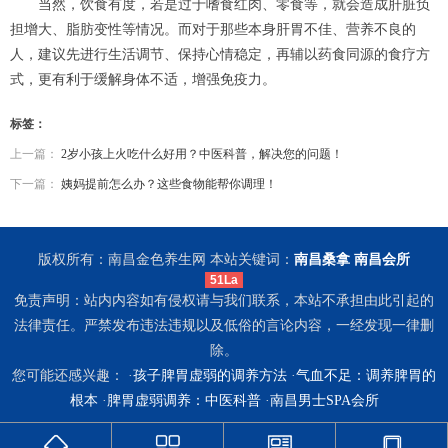
当然，饮食有度，若是过于嗜食红肉、零食等，就会造成肝脏负
担增大、脂肪变性等情况。而对于那些本身肝胃不佳、营养不良的
人，建议先进行生活调节、保持心情稳定，再辅以药食同源的食疗方
式，更有利于缓解身体不适，增强免疫力。
标签：
上一篇：
2岁小孩上火吃什么好用？中医科普，解决您的问题！
下一篇：
姨妈提前怎么办？这些食物能帮你调理！
版权所有：南昌金色养生网 本站关键词：
南昌桑拿
南昌会所
51La
免责声明：站内内容如有侵权请与我们联系，本站不承担由此引起的
法律责任。严禁发布违法违规以及低俗的言论内容，一经发现一律删
除。
您可能还感兴趣： ·
孩子脾胃虚弱的调养方法
·
气血不足：调养脾胃的
根本
·
脾胃虚弱调养：中医科普
·
南昌男士SPA会所