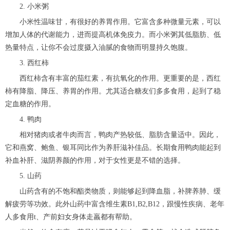
2. 小米粥
小米性温味甘，有很好的养胃作用。它富含多种微量元素，可以
增加人体的代谢能力，进而提高机体免疫力。而小米粥其低脂肪、低
热量特点，让你不会过度摄入油腻的食物而明显持久饱腹。
3. 西红柿
西红柿含有丰富的茄红素，有抗氧化的作用。更重要的是，西红
柿有降脂、降压、养胃的作用。尤其适合糖友们多多食用，起到了稳
定血糖的作用。
4. 鸭肉
相对猪肉或者牛肉而言，鸭肉产热较低、脂肪含量适中。因此，
它和燕窝、鲍鱼、银耳同比作为养肝滋补佳品。长期食用鸭肉能起到
补血补肝、滋阴养颜的作用，对于女性更是不错的选择。
5. 山药
山药含有的不饱和酯类物质，则能够起到降血脂，补脾养肺、缓
解疲劳等功效。此外山药中富含维生素B1,B2,B12，跟慢性疾病、老年
人多食用t、产前妇女身体走羸都有帮助。