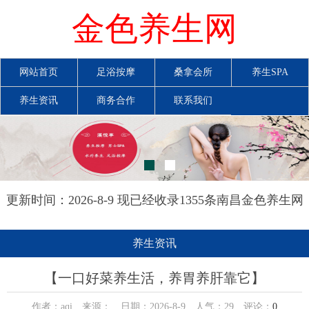
金色养生网
网站首页
足浴按摩
桑拿会所
养生SPA
养生资讯
商务合作
联系我们
更新时间：2026-8-9 现已经收录1355条南昌金色养生网
信息
养生资讯
【一口好菜养生活，养胃养肝靠它】
作者：aqi 来源： 日期：2026-8-9 人气：
29
评论：
0