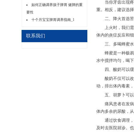
当你牙齿出现疼痛
如何正确调养孩子脾胃 健脾的重
重。相反，建议选择
要性
二、降火首选苦
十个月宝宝脾胃调养指南_1
上火时，我们需要
体内的炎症反应和细
联系我们
三、多喝蜂蜜水
蜂蜜是一种极易被
水中搅拌均匀，喝下
四、酸奶可以缓
酸奶不仅可以改善
动，排出体内毒素，
五、胡萝卜可以
痛风患者在发病期
体内多余的尿酸，从
通过饮食调理，我
及时去医院就诊。也