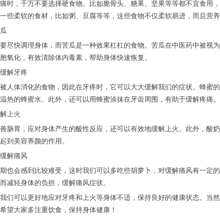
时，千万不要选择硬食物。比如脆骨头、糖果、坚果等等都不宜食用，
一些柔软的食材，比如粥、豆腐等等，这些食物不仅柔软易进，而且营养
瓜
尽快调理身体，而苦瓜是一种效果杠杠的食物。苦瓜在中医药中被视为
胞氧化，有效清除体内毒素，帮助身体快速恢复。
缓解牙疼
人体消化的食物，因此在牙疼时，它可以大大缓解我们的症状。蜂蜜的确
温热的蜂蜜水。此外，还可以用蜂蜜涂抹在牙齿周围，有助于缓解疼痛。
解上火
肠胃，应对身体产生的酸性反应，还可以有效地缓解上火。此外，酸奶
起到美容养颜的作用。
缓解痛风
也会感到比较难受，这时我们可以多吃些胡萝卜，对缓解痛风有一定的
而减轻身体的负担，缓解痛风症状。
们可以更好地应对牙疼和上火等身体不适，保持良好的健康状态。当然
希望大家多注重饮食，保持身体健康！