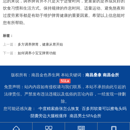
总的来说，调养脾胃并不只是关于进食时间，更重要的是养成良好的
饮食习惯和生活方式。保持规律的作息时间、适量运动、避免熬夜和
过度劳累等都是有助于维护脾胃健康的重要因素。希望以上信息能对
您有所帮助。
标签：
上一篇：
多方调养脾胃，健康从胃开始
下一篇：
如何调养小宝宝脾胃功能
版权所有：南昌金色养生网 本站关键词：
南昌桑拿
南昌会所
51La
免责声明：站内内容如有侵权请与我们联系，本站不承担由此引起的
法律责任。严禁发布违法违规以及低俗的言论内容，一经发现一律删
除。
您可能还感兴趣： ·
中度精索曲张怎么恢复
·
百多邦软膏可以擦龟头吗
·
阴囊旁边大腿根瘙痒
·
南昌男士SPA会所