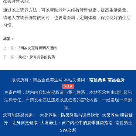
改善脾胃功能。
通过以上调养方法，可以帮助老年人维持脾胃健康，提高生活质量。
请老人在调养脾胃的同时，也要遵医嘱，定期体检，保持良好的生活
习惯。
标签：
上一篇：
3周岁女宝脾胃调养指南
下一篇：
枸杞：脾胃调养的良药
版权所有：南昌金色养生网 本站关键词：
南昌桑拿
南昌会所
51La
免责声明：站内内容如有侵权请与我们联系，本站不承担由此引起的
法律责任。严禁发布违法违规以及低俗的言论内容，一经发现一律删
除。
您可能还感兴趣： ·
大暑养生：防暑降温与调整饮食
·
大暑养生 晒背健
身，让身体更健康
·
大暑养生：黄帝内经中的夏季健康指南
·
南昌男士
SPA会所