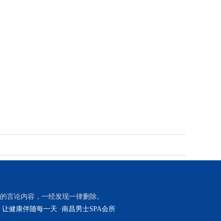
的言论内容，一经发现一律删除。
，让健康伴随每一天
·
南昌男士SPA会所