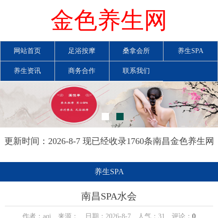
金色养生网
网站首页
足浴按摩
桑拿会所
养生SPA
养生资讯
商务合作
联系我们
更新时间：2026-8-7 现已经收录1760条南昌金色养生网
信息
养生SPA
南昌SPA水会
作者：aqi 来源： 日期：2026-8-7 人气：
31
评论：
0